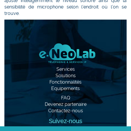
ajuste intelligemment le niveau sonore ainsi que la
sensibilité de microphone selon l’endroit où l’on se
trouve.
Services
Solutions
Fonctionnalités
Equipements
FAQ
Devenez partenaire
Contactez-nous
Suivez-nous