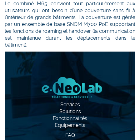
Le combiné M65 convient tout particulièrement aux
utilisateurs qui ont besoin d’une couverture sans fil à
l’intérieur de grands bâtiments. La couverture est gérée
par un ensemble de base SNOM M700 PoE supportant
les fonctions de roaming et handover (la communication
est maintenue durant les déplacements dans le
bâtiment).
Services
Solutions
Fonctionnalités
Equipements
FAQ