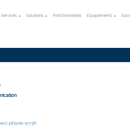
Services
Solutions
Fonctionnalités
Equipements
Soc
r
ication
/dect-phone-w73h