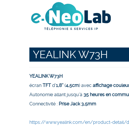
YEALINK W73H
YEALINK W73H
écran
TFT
d’
1,8’’
(
4,5cm
) avec
affichage couleu
Autonomie allant jusqu’à
35 heures en commun
Connectivité :
Prise Jack 3,5mm
https://www.yealink.com/en/product-detail