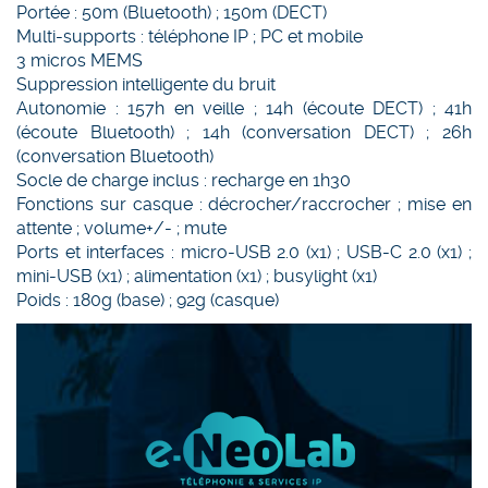
Portée : 50m (Bluetooth) ; 150m (DECT)
Multi-supports : téléphone IP ; PC et mobile
3 micros MEMS
Suppression intelligente du bruit
Autonomie : 157h en veille ; 14h (écoute DECT) ; 41h
(écoute Bluetooth) ; 14h (conversation DECT) ; 26h
(conversation Bluetooth)
Socle de charge inclus : recharge en 1h30
Fonctions sur casque : décrocher/raccrocher ; mise en
attente ; volume+/- ; mute
Ports et interfaces : micro-USB 2.0 (x1) ; USB-C 2.0 (x1) ;
mini-USB (x1) ; alimentation (x1) ; busylight (x1)
Poids : 180g (base) ; 92g (casque)